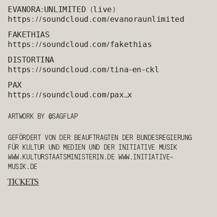
𝙴𝚅𝙰𝙽𝙾𝚁𝙰:𝚄𝙽𝙻𝙸𝙼𝙸𝚃𝙴𝙳 (𝚕𝚒𝚟𝚎)
𝚑𝚝𝚝𝚙𝚜://𝚜𝚘𝚞𝚗𝚍𝚌𝚕𝚘𝚞𝚍.𝚌𝚘𝚖/𝚎𝚟𝚊𝚗𝚘𝚛𝚊𝚞𝚗𝚕𝚒𝚖𝚒𝚝𝚎𝚍
𝙵𝙰𝙺𝙴𝚃𝙷𝙸𝙰𝚂
𝚑𝚝𝚝𝚙𝚜://𝚜𝚘𝚞𝚗𝚍𝚌𝚕𝚘𝚞𝚍.𝚌𝚘𝚖/𝚏𝚊𝚔𝚎𝚝𝚑𝚒𝚊𝚜
𝙳𝙸𝚂𝚃𝙾𝚁𝚃𝙸𝙽𝙰
𝚑𝚝𝚝𝚙𝚜://𝚜𝚘𝚞𝚗𝚍𝚌𝚕𝚘𝚞𝚍.𝚌𝚘𝚖/𝚝𝚒𝚗𝚊-𝚎𝚗-𝚌𝚔𝚕
𝙿𝙰𝚇
𝚑𝚝𝚝𝚙𝚜://𝚜𝚘𝚞𝚗𝚍𝚌𝚕𝚘𝚞𝚍.𝚌𝚘𝚖/𝚙𝚊𝚡_𝚡
ARTWORK BY @SAGFLAP
GEFÖRDERT VON DER BEAUFTRAGTEN DER BUNDESREGIERUNG
FÜR KULTUR UND MEDIEN UND DER INITIATIVE MUSIK
WWW.KULTURSTAATSMINISTERIN.DE WWW.INITIATIVE-
MUSIK.DE
TICKETS