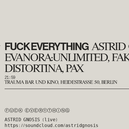
FUCK EVERYTHING
1
ASTRID 
EVANORA:UNLIMITED, FAK
DISTORTINA, PAX
21:59
TRAUMA BAR UND KINO
,
HEIDESTRASSE 50, BERLIN
ⒻⓊⒸⓀ ⒺⓋⒺⓇⓎⓉⒽⒾⓃⒼ
𝙰𝚂𝚃𝚁𝙸𝙳 𝙶𝙽𝙾𝚂𝙸𝚂
(𝚕𝚒𝚟𝚎)
𝚑𝚝𝚝𝚙𝚜://𝚜𝚘𝚞𝚗𝚍𝚌𝚕𝚘𝚞𝚍.𝚌𝚘𝚖/𝚊𝚜𝚝𝚛𝚒𝚍𝚐𝚗𝚘𝚜𝚒𝚜